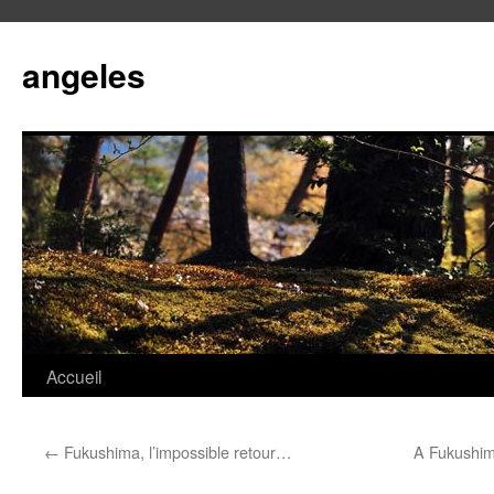
angeles
Accueil
Aller
au
←
Fukushima, l’impossible retour…
A Fukushim
contenu