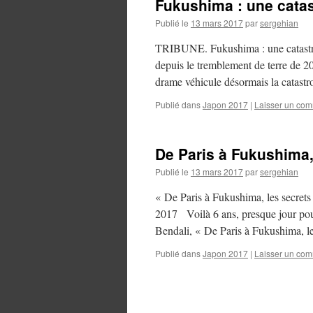
Fukushima : une catas
Publié le
13 mars 2017
par
sergehian
TRIBUNE. Fukushima : une catastro
depuis le tremblement de terre de 20
drame véhicule désormais la catas
Publié dans
Japon 2017
|
Laisser un com
De Paris à Fukushima
Publié le
13 mars 2017
par
sergehian
« De Paris à Fukushima, les secrets
2017 Voilà 6 ans, presque jour pour
Bendali, « De Paris à Fukushima, l
Publié dans
Japon 2017
|
Laisser un com