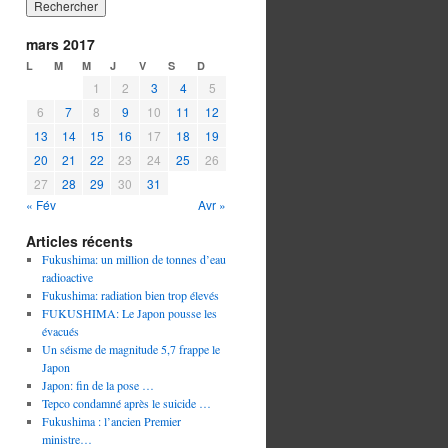
mars 2017
L
M
M
J
V
S
D
1
2
3
4
5
6
7
8
9
10
11
12
13
14
15
16
17
18
19
20
21
22
23
24
25
26
27
28
29
30
31
« Fév
Avr »
Articles récents
Fukushima: un million de tonnes d’eau
radioactive
Fukushima: radiation bien trop élevés
FUKUSHIMA: Le Japon pousse les
évacués
Un séisme de magnitude 5,7 frappe le
Japon
Japon: fin de la pose …
Tepco condamné après le suicide …
Fukushima : l’ancien Premier
ministre…