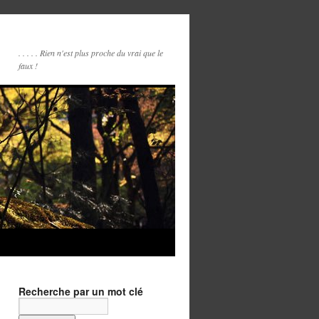
. . . . . Rien n'est plus proche du vrai que le
faux !
Recherche par un mot clé