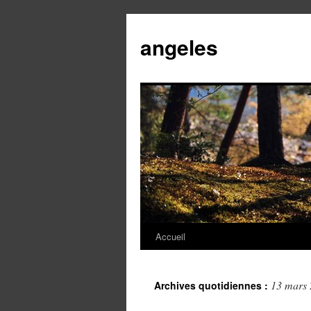
angeles
Accueil
Aller
au
13 mars
Archives quotidiennes :
contenu