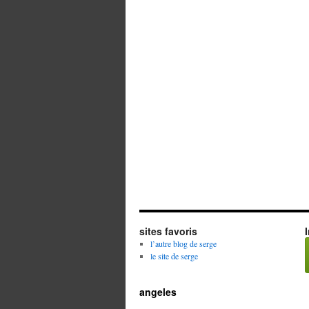
sites favoris
l’autre blog de serge
le site de serge
angeles