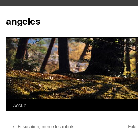
angeles
Accueil
Aller
au
←
Fukushima, même les robots…
Fuku
contenu