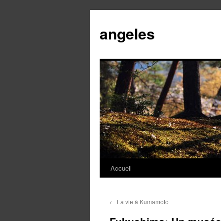
angeles
Accueil
Aller
au
←
La vie à Kumamoto
contenu