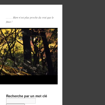
. . . . . Rien n'est plus proche du vrai que le
faux !
Recherche par un mot clé