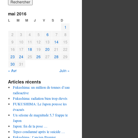
mai 2016
L
M
M
J
V
S
D
1
2
3
4
5
6
7
8
9
10
11
12
13
14
15
16
17
18
19
20
21
22
23
24
25
26
27
28
29
30
31
« Avr
Juin »
Articles récents
Fukushima: un million de tonnes d’eau
radioactive
Fukushima: radiation bien trop élevés
FUKUSHIMA: Le Japon pousse les
évacués
Un séisme de magnitude 5,7 frappe le
Japon
Japon: fin de la pose …
Tepco condamné après le suicide …
Fukushima : l’ancien Premier