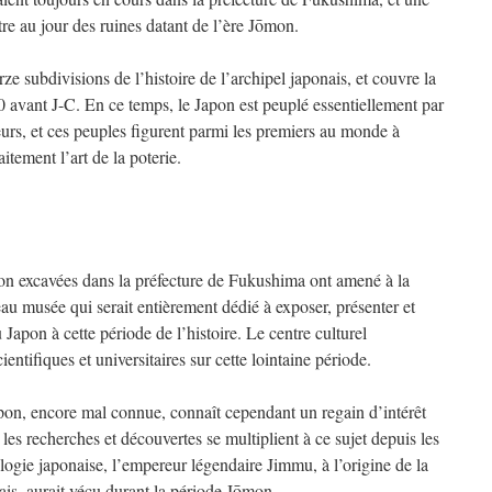
re au jour des ruines datant de l’ère Jōmon.
ze subdivisions de l’histoire de l’archipel japonais, et couvre la
 avant J-C. En ce temps, le Japon est peuplé essentiellement par
urs, et ces peuples figurent parmi les premiers au monde à
aitement l’art de la poterie.
on excavées dans la préfecture de Fukushima ont amené à la
au musée qui serait entièrement dédié à exposer, présenter et
u Japon à cette période de l’histoire. Le centre culturel
entifiques et universitaires sur cette lointaine période.
apon, encore mal connue, connaît cependant un regain d’intérêt
 les recherches et découvertes se multiplient à ce sujet depuis les
logie japonaise, l’empereur légendaire Jimmu, à l’origine de la
ais, aurait vécu durant la période Jōmon.