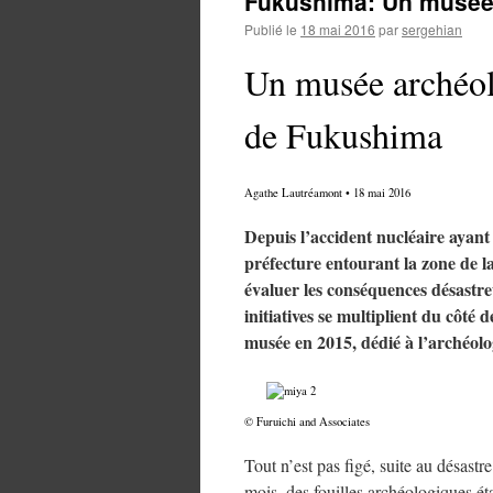
Fukushima: Un musée
Publié le
18 mai 2016
par
sergehian
Un musée archéol
de Fukushima
Agathe Lautréamont
•
18 mai 2016
Depuis l’accident nucléaire ayant
préfecture entourant la zone de la
évaluer les conséquences désastreu
initiatives se multiplient du côt
musée en 2015, dédié à l’archéol
© Furuichi and Associates
Tout n’est pas figé, suite au désastr
mois, des fouilles archéologiques ét