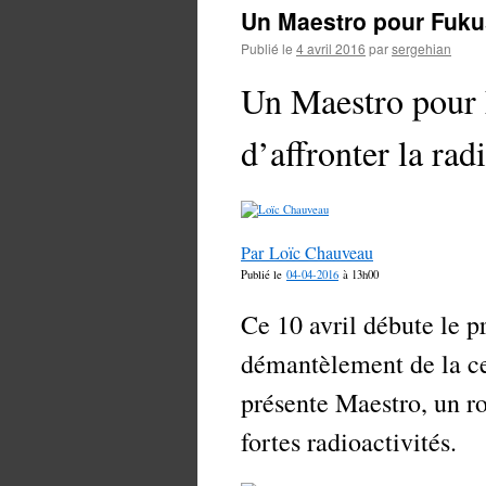
Un Maestro pour Fuk
Publié le
4 avril 2016
par
sergehian
Un Maestro pour 
d’affronter la rad
Par Loïc Chauveau
Publié le
04-04-2016
à 13h00
Ce 10 avril débute le p
démantèlement de la c
présente Maestro, un r
fortes radioactivités.