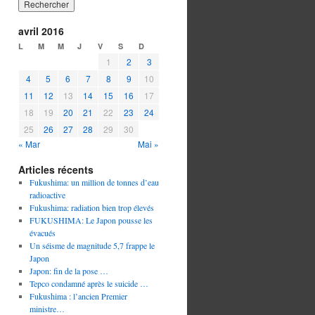
avril 2016
L
M
M
J
V
S
D
1
2
3
4
5
6
7
8
9
10
11
12
13
14
15
16
17
18
19
20
21
22
23
24
25
26
27
28
29
30
« Mar
Mai »
Articles récents
Fukushima: un million de tonnes d’eau
radioactive
Fukushima: radiation bien trop élevés
FUKUSHIMA: Le Japon pousse les
évacués
Un séisme de magnitude 5,7 frappe le
Japon
Japon: fin de la pose …
Tepco condamné après le suicide …
Fukushima : l’ancien Premier
ministre…