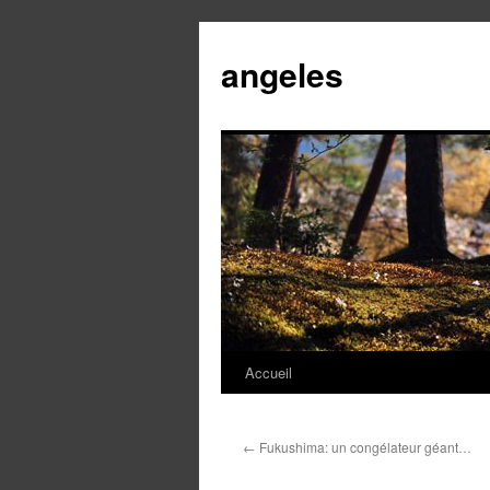
angeles
Accueil
Aller
au
←
Fukushima: un congélateur géant…
contenu