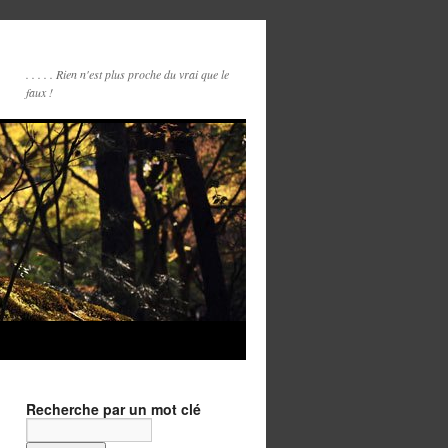
. . . . . Rien n'est plus proche du vrai que le
faux !
Recherche par un mot clé