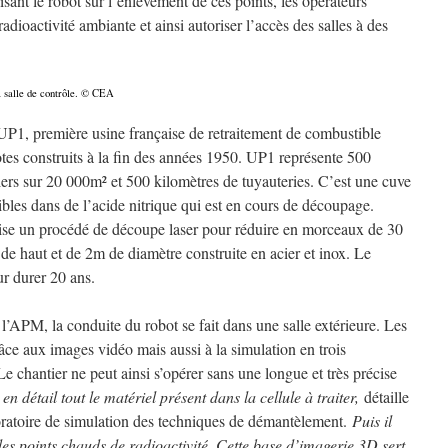
isant le robot sur l’enlèvement de ces points, les opérateurs
radioactivité ambiante et ainsi autoriser l’accès des salles à des
a salle de contrôle. © CEA
e UP1, première usine française de retraitement de combustible
lotes construits à la fin des années 1950. UP1 représente 500
liers sur 20 000m² et 500 kilomètres de tuyauteries. C’est une cuve
bles dans de l’acide nitrique qui est en cours de découpage.
lise un procédé de découpe laser pour réduire en morceaux de 30
de haut et de 2m de diamètre construite en acier et inox. Le
r durer 20 ans.
 la conduite du robot se fait dans une salle extérieure. Les
râce aux images vidéo mais aussi à la simulation en trois
e chantier ne peut ainsi s’opérer sans une longue et très précise
 en détail tout le matériel présent dans la cellule à traiter,
détaille
oratoire de simulation des techniques de démantèlement.
Puis il
des points chauds de radioactivité. Cette base d’imagerie 3D sert