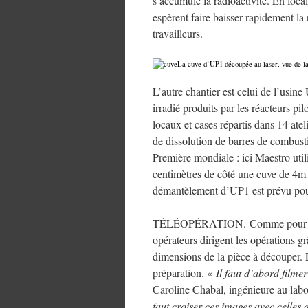
s’accumule la radioactivité. En focal
espèrent faire baisser rapidement la 
travailleurs.
La cuve d’UP1 découpée au laser, vue de l
L’autre chantier est celui de l’usin
irradié produits par les réacteurs pi
locaux et cases répartis dans 14 ate
de dissolution de barres de combusti
Première mondiale : ici Maestro uti
centimètres de côté une cuve de 4m 
démantèlement d’UP1 est prévu pou
TÉLÉOPÉRATION. Comme pour l’APM,
opérateurs dirigent les opérations g
dimensions de la pièce à découper. L
préparation. «
Il faut d’abord filmer
Caroline Chabal, ingénieure au lab
faut croiser ces images avec celles 