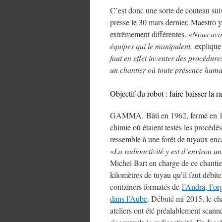
C’est donc une sorte de couteau suis
presse le 30 mars dernier. Maestro y
extrêmement différentes. «
Nous avon
équipes qui le manipulent,
explique
faut en effet inventer des procédures
un chantier où toute présence huma
Objectif du robot : faire baisser la r
GAMMA. Bâti en 1962, fermé en 1997
chimie où étaient testés les procédé
ressemble à une forêt de tuyaux enc
«
La radioactivité y est d’environ u
Michel Bart en charge de ce chantie
kilomètres de tuyau qu’il faut débi
containers formatés de
l’Andra, l’o
dans l’Aube
. Débuté mi-2015, le cha
ateliers ont été préalablement scan