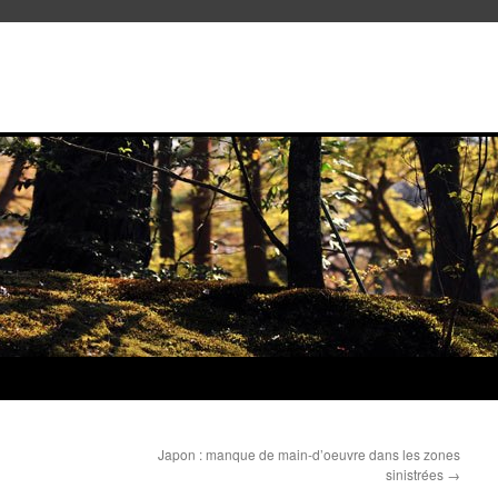
Japon : manque de main-d’oeuvre dans les zones
sinistrées
→