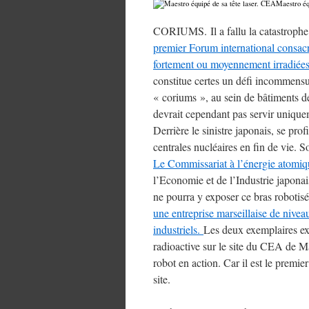
Maestro éq
CORIUMS. Il a fallu la catastrophe
premier Forum international consac
fortement ou moyennement irradiée
constitue certes un défi incommensu
« coriums », au sein de bâtiments d
devrait cependant pas servir uniquem
Derrière le sinistre japonais, se pro
centrales nucléaires en fin de vie. So
Le Commissariat à l’énergie atomi
l’Economie et de l’Industrie japon
ne pourra y exposer ce bras robotis
une entreprise marseillaise de nivea
industriels.
Les deux exemplaires exi
radioactive sur le site du CEA de M
robot en action. Car il est le premi
site.