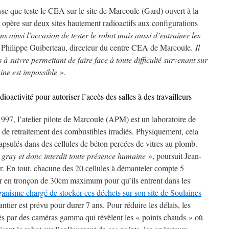
se que teste le CEA sur le site de Marcoule (Gard) ouvert à la
 opère sur deux sites hautement radioactifs aux configurations
s ainsi l’occasion de tester le robot mais aussi d’entraîner les
 Philippe Guiberteau, directeur du centre CEA de Marcoule.
Il
 à suivre permettant de faire face à toute difficulté survenant sur
ine est impossible
».
adioactivité pour autoriser l’accès des salles à des travailleurs
, l’atelier pilote de Marcoule (APM) est un laboratoire de
s de retraitement des combustibles irradiés. Physiquement, cela
apsulés dans des cellules de béton percées de vitres au plomb.
n gray et donc interdit toute présence humaine
», poursuit Jean-
r. En tout, chacune des 20 cellules à démanteler compte 5
ter en tronçon de 30cm maximum pour qu’ils entrent dans les
rganisme chargé de stocker ces déchets sur son site de Soulaines
ntier est prévu pour durer 7 ans. Pour réduire les délais, les
nés par des caméras gamma qui révèlent les « points chauds » où