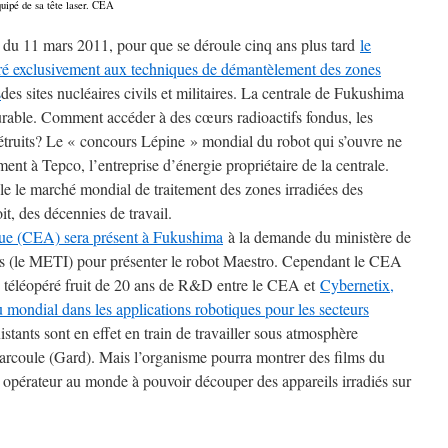
uipé de sa tête laser. CEA
 du 11 mars 2011, pour que se déroule cinq ans plus tard
le
ré exclusivement aux techniques de démantèlement des zones
s
des sites nucléaires civils et militaires. La centrale de Fukushima
rable. Comment accéder à des cœurs radioactifs fondus, les
étruits? Le « concours Lépine » mondial du robot qui s’ouvre ne
ent à Tepco, l’entreprise d’énergie propriétaire de la centrale.
file le marché mondial de traitement des zones irradiées des
it, des décennies de travail.
que (CEA) sera présent à Fukushima
à la demande du ministère de
ais (le METI) pour présenter le robot Maestro. Cependant le CEA
é téléopéré fruit de 20 ans de R&D entre le CEA et
Cybernetix,
u mondial dans les applications robotiques pour les secteurs
stants sont en effet en train de travailler sous atmosphère
arcoule (Gard). Mais l’organisme pourra montrer des films du
er opérateur au monde à pouvoir découper des appareils irradiés sur