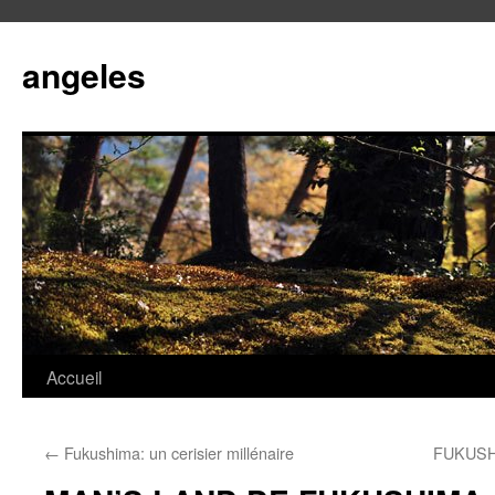
angeles
Accueil
Aller
au
←
Fukushima: un cerisier millénaire
FUKUSH
contenu